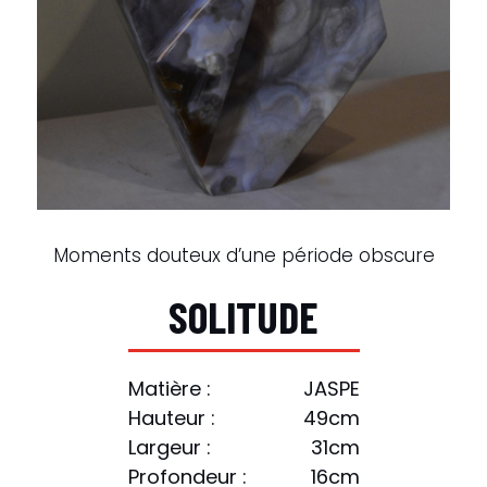
Moments douteux d’une période obscure
S
O
L
I
T
U
D
E
Matière :
JASPE
Hauteur :
49cm
Largeur :
31cm
Profondeur :
16cm