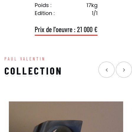
Poids :
17kg
Edition :
1/1
P
r
i
x
d
e
l
'
o
e
u
v
r
e
:
2
1
0
0
0
€
PAUL VALENTIN
COLLECTION