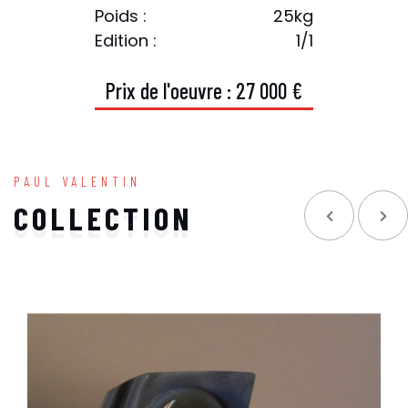
Poids :
25kg
Edition :
1/1
P
r
i
x
d
e
l
'
o
e
u
v
r
e
:
2
7
0
0
0
€
PAUL VALENTIN
COLLECTION