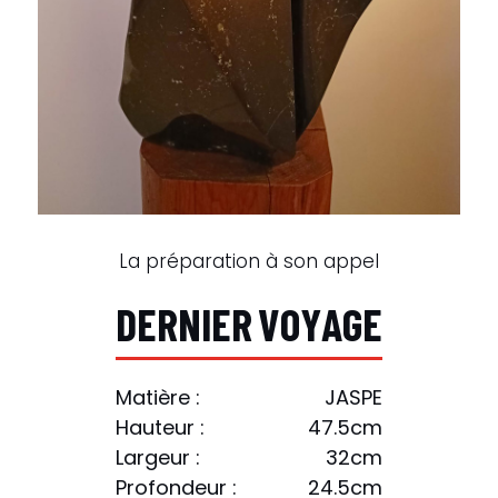
La préparation à son appel
D
E
R
N
I
E
R
V
O
Y
A
G
E
Matière :
JASPE
Hauteur :
47.5cm
Largeur :
32cm
Profondeur :
24.5cm