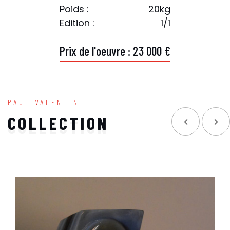
Poids :
20kg
Edition :
1/1
P
r
i
x
d
e
l
'
o
e
u
v
r
e
:
2
3
0
0
0
€
PAUL VALENTIN
COLLECTION