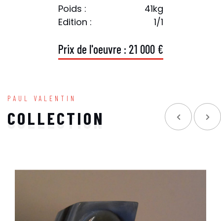
Poids :
41kg
Edition :
1/1
P
r
i
x
d
e
l
'
o
e
u
v
r
e
:
2
1
0
0
0
€
PAUL VALENTIN
COLLECTION