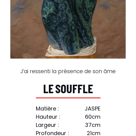
J’ai ressenti la présence de son âme
L
E
S
O
U
F
F
L
E
Matière :
JASPE
Hauteur :
60cm
Largeur :
37cm
Profondeur :
21cm